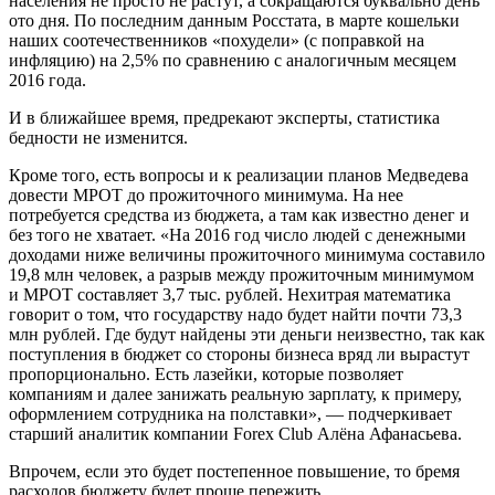
населения не просто не растут, а сокращаются буквально день
ото дня. По последним данным Росстата, в марте кошельки
наших соотечественников «похудели» (с поправкой на
инфляцию) на 2,5% по сравнению с аналогичным месяцем
2016 года.
И в ближайшее время, предрекают эксперты, статистика
бедности не изменится.
Кроме того, есть вопросы и к реализации планов Медведева
довести МРОТ до прожиточного минимума. На нее
потребуется средства из бюджета, а там как известно денег и
без того не хватает. «На 2016 год число людей с денежными
доходами ниже величины прожиточного минимума составило
19,8 млн человек, а разрыв между прожиточным минимумом
и МРОТ составляет 3,7 тыс. рублей. Нехитрая математика
говорит о том, что государству надо будет найти почти 73,3
млн рублей. Где будут найдены эти деньги неизвестно, так как
поступления в бюджет со стороны бизнеса вряд ли вырастут
пропорционально. Есть лазейки, которые позволяет
компаниям и далее занижать реальную зарплату, к примеру,
оформлением сотрудника на полставки», — подчеркивает
старший аналитик компании Forex Club Алёна Афанасьева.
Впрочем, если это будет постепенное повышение, то бремя
расходов бюджету будет проще пережить.