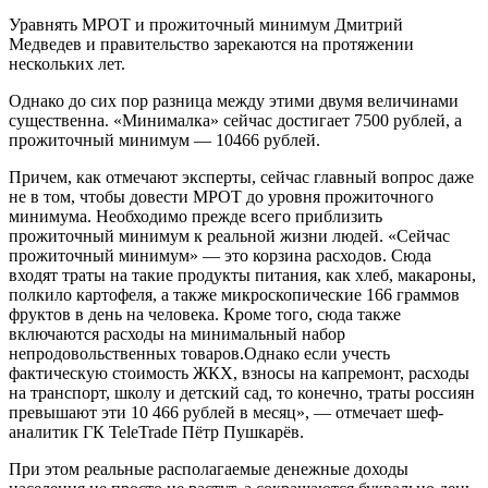
Уравнять МРОТ и прожиточный минимум Дмитрий
Медведев и правительство зарекаются на протяжении
нескольких лет.
Однако до сих пор разница между этими двумя величинами
существенна. «Минималка» сейчас достигает 7500 рублей, а
прожиточный минимум — 10466 рублей.
Причем, как отмечают эксперты, сейчас главный вопрос даже
не в том, чтобы довести МРОТ до уровня прожиточного
минимума. Необходимо прежде всего приблизить
прожиточный минимум к реальной жизни людей. «Сейчас
прожиточный минимум» — это корзина расходов. Сюда
входят траты на такие продукты питания, как хлеб, макароны,
полкило картофеля, а также микроскопические 166 граммов
фруктов в день на человека. Кроме того, сюда также
включаются расходы на минимальный набор
непродовольственных товаров.Однако если учесть
фактическую стоимость ЖКХ, взносы на капремонт, расходы
на транспорт, школу и детский сад, то конечно, траты россиян
превышают эти 10 466 рублей в месяц», — отмечает шеф-
аналитик ГК TeleTrade Пётр Пушкарёв.
При этом реальные располагаемые денежные доходы