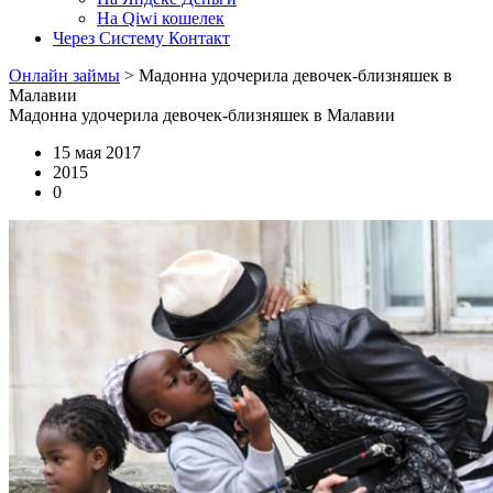
На Qiwi кошелек
Через Систему Контакт
Онлайн займы
>
Мадонна удочерила девочек-близняшек в
Малавии
Мадонна удочерила девочек-близняшек в Малавии
15 мая 2017
2015
0