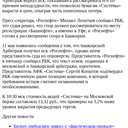
Арбитраж вернул иск, отказавшись рассматривать его по
причине неподсудности, что позволило бумагам «Системы»
вырасти в цене, отыграв часть понесенных потерь.
Пресс-секретарь «Роснефти» Михаил Леонтьев сообщил РБК,
что судья решил, что спор должен рассматриваться по месту
регистрации «Башнефти», а именно в Уфе, и «Роснефть»
готова к рассмотрению спора в Башкирии.
11 мая появились сообщения о том, что башкирский
Арбитраж получил иск «Роснефти», однако затем
представитель суда их опровергла. Представитель «Роснефти»
в пятницу сообщил РБК, что текст исков, поданных в
московский и башкирский арбитражи, идентичен.
Представитель АФК «Система» Сергей Копытов подтвердил
РБК озвученную ранее позицию компании, в которой
требования истцов считают незаконными и
необоснованными.
К 10:30 мск стоимость акций «Системы» на Московской
бирже составляла 13,32 руб., что примерно на 3,2% ниже
уровня закрытия предыдущих торгов.
Другие новости
Бизнес-омбудсмен заявил о «фактическом провале»