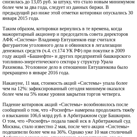
снизилась до 13,05 руб. за штуку, что стало новым минимумом
более чем за два года, следует из данных биржи. В
предыдущий раз ниже этой отметки котировки опускались 30
января 2015 года.
Таким образом, котировки вернулись в те времена, когда
мажоритарный акционер и председатель совета директоров
АФК «Система» Владимир Евтушенков еще считался
фигурантом уголовного дела и обвинялся в легализации
денежных средств (ч.4. ст.174 УК РФ) при покупке в 2009
году акций «Башнефти» и других предприятий башкирского
топливно-энергетического сектора у структур Урала
Рахимова. Уголовное дело в отношении Евтушенкова было
прекращено в январе 2016 года.
Накануне, 11 мая, стоимость акций «Системы» упала более
чем на 12%: зафиксированный сегодня минимум оказался
более чем на 5% ниже уровня закрытия торгов четверга.
Падение котировок акций «Системы» возобновилось после
сообщений о том, что «Роснефть» намерена продолжить тяжбу
о взыскании 106,6 млрд руб. в Арбитражном суде Башкирии.
О том, что «Роснефть» подала такой иск в Арбитражный суд
Москвы, стало известно 2 мая, после чего акции «Системы»
подешевели более чем на 36%. Однако уже 10 мая столичный