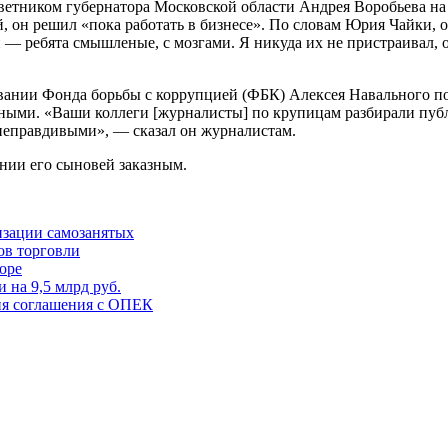
оветником губернатора Московской области Андрея Воробьева на
, он ​решил «пока работать в бизнесе». По словам Юрия Чайки, 
— ребята смышленые, с мозгами. Я никуда их не пристраивал, о
вании Фонда борьбы с коррупцией (ФБК) Алексея Навального по
ьными. «Ваши коллеги [журналисты] по крупицам разбирали публ
 неправдивыми», — сказал он журналистам.
нии его сыновей заказным.
изации самозанятых
ов торговли
оре
на 9,5 млрд руб.
ния соглашения с ОПЕК