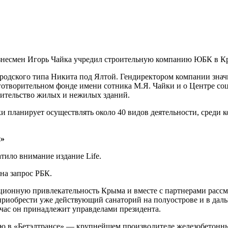
несмен Игорь Чайка учредил строительную компанию ЮБК в Кр
ородского типа Никита под Ялтой. Гендиректором компании знач
аготворительном фонде имени сотника М.Я. Чайки и о Центре с
оительство жилых и нежилых зданий.
планирует осуществлять около 40 видов деятельности, среди ко
и»
тило внимание издание Life.
на запрос РБК.
иционную привлекательность Крыма и вместе с партнерами рассм
риобрести уже действующий санаторий на полуострове и в дальн
ас он принадлежит управделами президента.
лю в «Бетэлтрансе» — крупнейшем производителе железобетонн