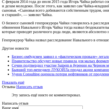
С февраля 2014 года до июля 2015 года Игорь Чайка работал с
и делам молодежи. После этого, как заявлял сам Чайка-младший
сыновья. «Сыновья всего добиваются собственным трудом, они 
и старший», — заявлял Чайка.
О бизнесе сыновей генпрокурора Чайки говорилось в расследо
обвинения Навального Игорь Чайка тогда назвал бездоказател
которые приводят различного рода люди, являются абсолютно
Генпрокурор Чайка назвал расследование Навального в отноше
Другие новости
Бизнес-омбудсмен заявил о «фактическом провале» легал
Правительство обсудит новые правила для малых формат
Сечин подтвердил участие Saipem в бурении на Черном м
Бывший топ-менеджер ЛУКОЙЛа продал акции компании 
Vygon Consulting оценила потери нефтяников от продле
Показать ещё
Отзывы
Написать отзыв
Эту запись ещё никто не комментировал.
Написать отзыв
Ваше имя