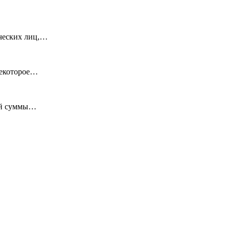
ических лиц,…
некоторое…
ной суммы…