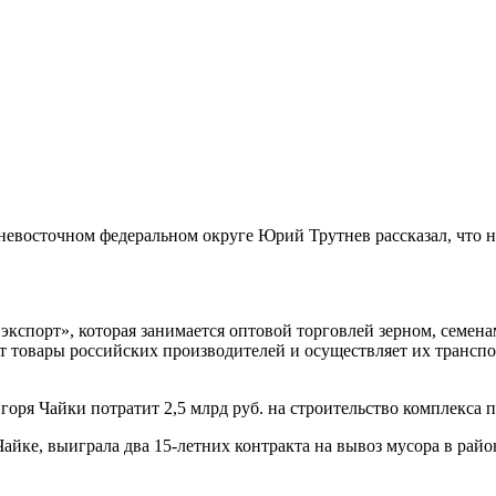
ьневосточном федеральном округе Юрий Трутнев рассказал, что 
экспорт», которая занимается оптовой торговлей зерном, семен
ет товары российских производителей и осуществляет их транс
 Игоря Чайки потратит 2,5 млрд руб. на строительство комплек
 Чайке, выиграла два 15-летних контракта на вывоз мусора в ра