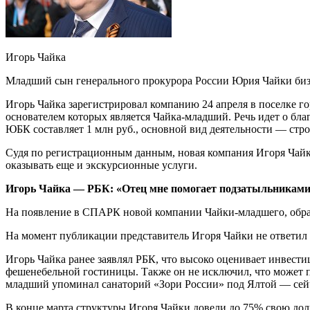
Игорь Чайка
Младший сын генерального прокурора России Юрия Чайки биз
Игорь Чайка зарегистрировал компанию 24 апреля в поселке г
основателем которых является Чайка-младший. Речь идет о бл
ЮБК составляет 1 млн руб., основной вид деятельности — стр
Судя по регистрационным данным, новая компания Игоря Чайки 
оказывать еще и экскурсионные услуги.
Игорь Чайка — РБК: «Отец мне помогает подзатыльникам
На появление в СПАРК​ новой компании Чайки-младшего, обра
На момент публикации представитель Игоря Чайки не ответил 
Игорь Чайка ранее заявлял РБК, что высоко оценивает инвест
фешенебельной гостиницы. Также он не исключил, что может п
младший упоминал санаторий «Зори России» под Ялтой — сейч
В конце марта структуры Игоря Чайки довели до 75% свою до