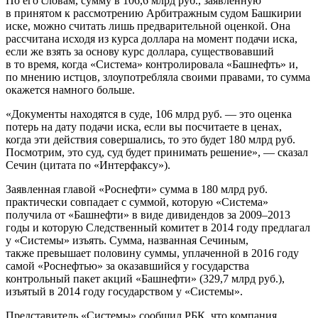
По его словам, сумму в 106,6 млрд руб., заявленную
в принятом к рассмотрению Арбитражным судом Башкирии
иске, можно считать лишь предварительной оценкой. Она
рассчитана исходя из курса доллара на момент подачи иска,
если же взять за основу курс доллара, существовавший
в то время, когда «Система» контролировала «Башнефть» и,
по мнению истцов, злоупотребляла своими правами, то сумма
окажется намного больше.
«Документы находятся в суде, 106 млрд руб. — это оценка
потерь на дату подачи иска, если вы посчитаете в ценах,
когда эти действия совершались, то это будет 180 млрд руб.
Посмотрим, это суд, суд будет принимать решение», — сказал
Сечин (цитата по «Интерфаксу»).
Заявленная главой «Роснефти» сумма в 180 млрд руб.
практически совпадает с суммой, которую «Система»
получила от «Башнефти» в виде дивидендов за 2009–2013
годы и которую Следственный комитет в 2014 году предлагал
у «Системы» изъять. Сумма, названная Сечиным,
также превышает половину суммы, уплаченной в 2016 году
самой «Роснефтью» за оказавшийся у государства
контрольный пакет акций «Башнефти» (329,7 млрд руб.),
изъятый в 2014 году государством у «Системы».
Представитель «Системы» сообщил РБК, что компания