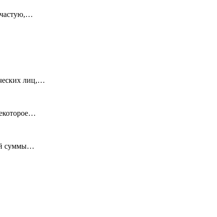
ачастую,…
ических лиц,…
некоторое…
ной суммы…