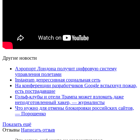
Другие новости
Аэропорт Лондона получит цифровую систему
управления полетами
Instagram депрессивная социальная сеть
На конференции разработчиков Google вспыхнул пожар,
есть пострадавшие
Гольф-клубы и отели Трампа может взломать даже
неподготовленный хакер, — журналисты
Что нужно для отмены блокировки российских сайтов,
— Порошенко
Показать ещё
Отзывы
Написать отзыв