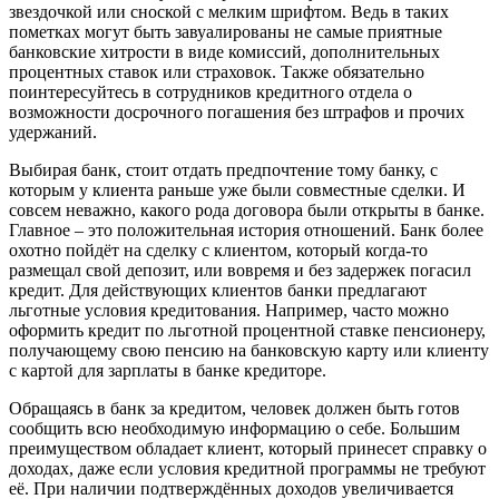
звездочкой или сноской с мелким шрифтом. Ведь в таких
пометках могут быть завуалированы не самые приятные
банковские хитрости в виде комиссий, дополнительных
процентных ставок или страховок. Также обязательно
поинтересуйтесь в сотрудников кредитного отдела о
возможности досрочного погашения без штрафов и прочих
удержаний.
Выбирая банк, стоит отдать предпочтение тому банку, с
которым у клиента раньше уже были совместные сделки. И
совсем неважно, какого рода договора были открыты в банке.
Главное – это положительная история отношений. Банк более
охотно пойдёт на сделку с клиентом, который когда-то
размещал свой депозит, или вовремя и без задержек погасил
кредит. Для действующих клиентов банки предлагают
льготные условия кредитования. Например, часто можно
оформить кредит по льготной процентной ставке пенсионеру,
получающему свою пенсию на банковскую карту или клиенту
с картой для зарплаты в банке кредиторе.
Обращаясь в банк за кредитом, человек должен быть готов
сообщить всю необходимую информацию о себе. Большим
преимуществом обладает клиент, который принесет справку о
доходах, даже если условия кредитной программы не требуют
её. При наличии подтверждённых доходов увеличивается