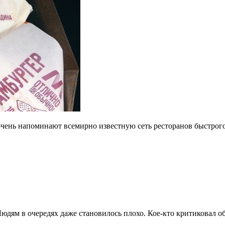
ень напоминают всемирно известную сеть ресторанов быстрого 
юдям в очередях даже становилось плохо. Кое-кто критиковал о