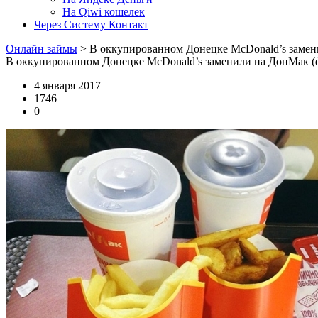
На Qiwi кошелек
Через Систему Контакт
Онлайн займы
>
В оккупированном Донецке McDonald’s замен
В оккупированном Донецке McDonald’s заменили на ДонМак (
4 января 2017
1746
0